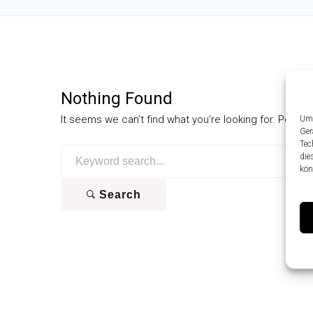
Nothing Found
It seems we can’t find what you’re looking for. Perha
Um 
Ger
Tec
Search
die
for:
kön
Search