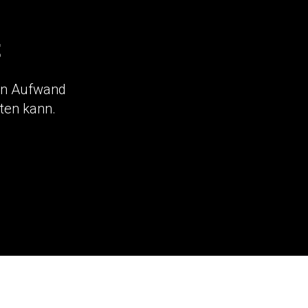
t
len Aufwand
ten kann.