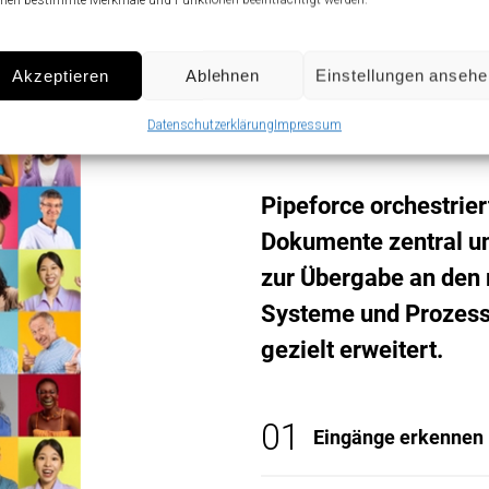
Eingangsorch
Akzeptieren
Ablehnen
Einstellungen anseh
Ordnung, bev
Datenschutzerklärung
Impressum
Pipeforce orchestrie
Dokumente zentral un
zur Übergabe an den 
Systeme und Prozess
gezielt erweitert.
01
Eingänge erkennen