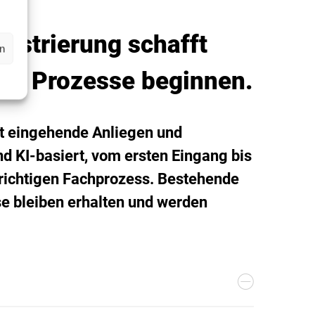
estrierung schafft
en
or Prozesse beginnen.
rt eingehende Anliegen und
d KI-basiert, vom ersten Eingang bis
richtigen Fachprozess. Bestehende
e bleiben erhalten und werden