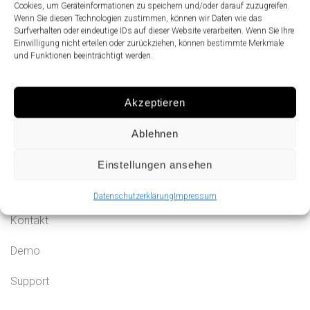
Cookies, um Geräteinformationen zu speichern und/oder darauf zuzugreifen.
Lösungen
Wenn Sie diesen Technologien zustimmen, können wir Daten wie das
Surfverhalten oder eindeutige IDs auf dieser Website verarbeiten. Wenn Sie Ihre
Eingangsorchestrierung
Einwilligung nicht erteilen oder zurückziehen, können bestimmte Merkmale
und Funktionen beeinträchtigt werden.
Preisanfrage
Unternehmen
Akzeptieren
Ablehnen
Datenschutz
Einstellungen ansehen
Impressum
Datenschutzerklärung
Impressum
Kontakt
Demo
Support