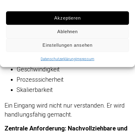
Eingänge steuern – Welcher Prozess
startet automatisch?
Akzeptieren
Ablehnen
Erst die Kombination aller vier Ebenen schafft:
Einstellungen ansehen
Vollständigkeit
Kontext
Datenschutzerklärung
Impressum
Geschwindigkeit
Prozesssicherheit
Skalierbarkeit
Ein Eingang wird nicht nur verstanden. Er wird
handlungsfähig gemacht.
Zentrale Anforderung: Nachvollziehbare und