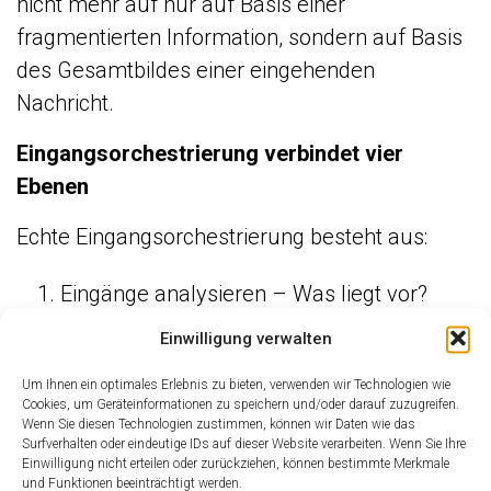
nicht mehr auf nur auf Basis einer
fragmentierten Information, sondern auf Basis
des Gesamtbildes einer eingehenden
Nachricht.
Eingangsorchestrierung verbindet vier
Ebenen
Echte Eingangsorchestrierung besteht aus:
Eingänge analysieren – Was liegt vor?
Eingänge klassifizieren – Welche Art von
Einwilligung verwalten
Vorgang?
Um Ihnen ein optimales Erlebnis zu bieten, verwenden wir Technologien wie
Eingänge anreichern – Welche
Cookies, um Geräteinformationen zu speichern und/oder darauf zuzugreifen.
Wenn Sie diesen Technologien zustimmen, können wir Daten wie das
zusätzlichen Informationen werden
Surfverhalten oder eindeutige IDs auf dieser Website verarbeiten. Wenn Sie Ihre
Einwilligung nicht erteilen oder zurückziehen, können bestimmte Merkmale
benötigt?
und Funktionen beeinträchtigt werden.