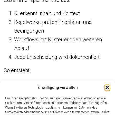
Zusammenspiel sieht so aus:
KI erkennt Inhalt und Kontext
Regelwerke prüfen Prioritäten und
Bedingungen
Workflows mit KI steuern den weiteren
Ablauf
Jede Entscheidung wird dokumentiert
So entsteht:
kontrollierbares Routing
Einwilligung verwalten
nachvollziehbare Priorisierung
Um Ihnen ein optimales Erlebnis zu bieten, verwenden wir Technologien wie
auditierbare Prozessauslösung
Cookies, um Geräteinformationen zu speichern und/oder darauf zuzugreifen.
Wenn Sie diesen Technologien zustimmen, können wir Daten wie das
klare Eskalationsmechanismen
Surfverhalten oder eindeutige IDs auf dieser Website verarbeiten. Wenn Sie Ihre