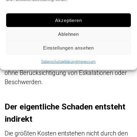
zusätzlicher Aufwand
Das entspricht:
Akzeptieren
1.900 Stunden pro Jahr
Ablehnen
etwa
1,3 Vollzeitstellen
Einstellungen ansehen
Datenschutzerklärung
Impressum
Und das ist nur der direkte Mehraufwand –
ohne Berücksichtigung von Eskalationen oder
Beschwerden.
Der eigentliche Schaden entsteht
indirekt
Die größten Kosten entstehen nicht durch den