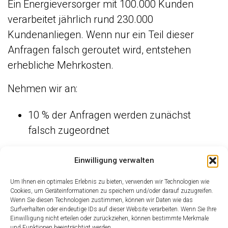
Ein Energieversorger mit 100.000 Kunden
verarbeitet jährlich rund 230.000
Kundenanliegen. Wenn nur ein Teil dieser
Anfragen falsch geroutet wird, entstehen
erhebliche Mehrkosten.
Nehmen wir an:
10 % der Anfragen werden zunächst
falsch zugeordnet
jede Fehlzuordnung verursacht im Schnitt
Einwilligung verwalten
5 zusätzliche Minuten Aufwand
Um Ihnen ein optimales Erlebnis zu bieten, verwenden wir Technologien wie
Cookies, um Geräteinformationen zu speichern und/oder darauf zuzugreifen.
Dann ergibt sich:
Wenn Sie diesen Technologien zustimmen, können wir Daten wie das
Surfverhalten oder eindeutige IDs auf dieser Website verarbeiten. Wenn Sie Ihre
230.000 × 10 % × 5 Minuten =
115.000 Minuten
Einwilligung nicht erteilen oder zurückziehen, können bestimmte Merkmale
und Funktionen beeinträchtigt werden.